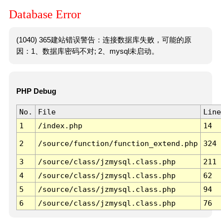
Database Error
(1040) 365建站错误警告：连接数据库失败，可能的原
因：1、数据库密码不对; 2、mysql未启动。
PHP Debug
No.
File
Line
1
/index.php
14
2
/source/function/function_extend.php
324
3
/source/class/jzmysql.class.php
211
4
/source/class/jzmysql.class.php
62
5
/source/class/jzmysql.class.php
94
6
/source/class/jzmysql.class.php
76