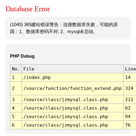
Database Error
(1040) 365建站错误警告：连接数据库失败，可能的原
因：1、数据库密码不对; 2、mysql未启动。
PHP Debug
No.
File
Line
1
/index.php
14
2
/source/function/function_extend.php
324
3
/source/class/jzmysql.class.php
211
4
/source/class/jzmysql.class.php
62
5
/source/class/jzmysql.class.php
94
6
/source/class/jzmysql.class.php
76