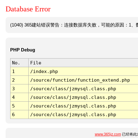
Database Error
(1040) 365建站错误警告：连接数据库失败，可能的原因：1、数
PHP Debug
No.
File
1
/index.php
2
/source/function/function_extend.php
3
/source/class/jzmysql.class.php
4
/source/class/jzmysql.class.php
5
/source/class/jzmysql.class.php
6
/source/class/jzmysql.class.php
www.365jz.com
已经将此