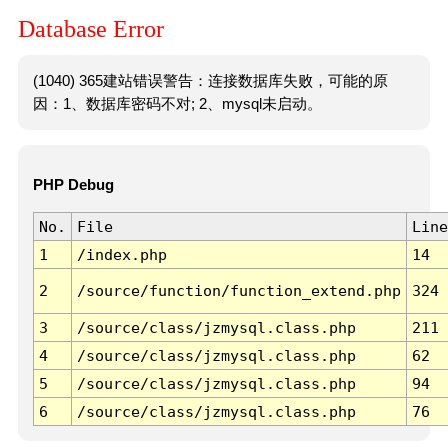
Database Error
(1040) 365建站错误警告：连接数据库失败，可能的原
因：1、数据库密码不对; 2、mysql未启动。
PHP Debug
No.
File
Line
1
/index.php
14
2
/source/function/function_extend.php
324
3
/source/class/jzmysql.class.php
211
4
/source/class/jzmysql.class.php
62
5
/source/class/jzmysql.class.php
94
6
/source/class/jzmysql.class.php
76