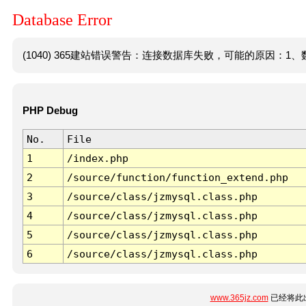
Database Error
(1040) 365建站错误警告：连接数据库失败，可能的原因：1、数
PHP Debug
No.
File
1
/index.php
2
/source/function/function_extend.php
3
/source/class/jzmysql.class.php
4
/source/class/jzmysql.class.php
5
/source/class/jzmysql.class.php
6
/source/class/jzmysql.class.php
www.365jz.com
已经将此