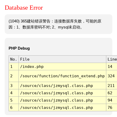
Database Error
(1040) 365建站错误警告：连接数据库失败，可能的原
因：1、数据库密码不对; 2、mysql未启动。
PHP Debug
No.
File
Line
1
/index.php
14
2
/source/function/function_extend.php
324
3
/source/class/jzmysql.class.php
211
4
/source/class/jzmysql.class.php
62
5
/source/class/jzmysql.class.php
94
6
/source/class/jzmysql.class.php
76