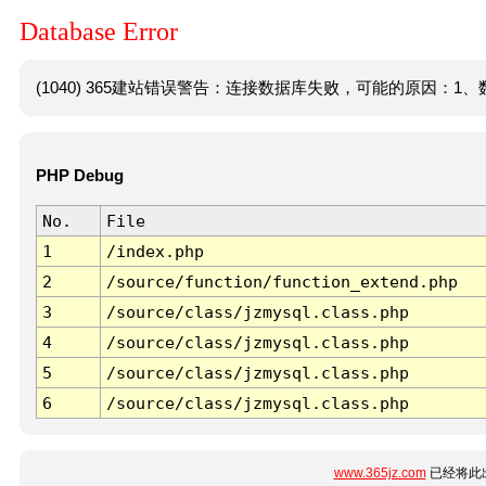
Database Error
(1040) 365建站错误警告：连接数据库失败，可能的原因：1、数
PHP Debug
No.
File
1
/index.php
2
/source/function/function_extend.php
3
/source/class/jzmysql.class.php
4
/source/class/jzmysql.class.php
5
/source/class/jzmysql.class.php
6
/source/class/jzmysql.class.php
www.365jz.com
已经将此