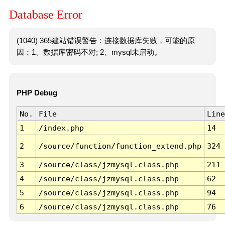
Database Error
(1040) 365建站错误警告：连接数据库失败，可能的原
因：1、数据库密码不对; 2、mysql未启动。
PHP Debug
No.
File
Line
1
/index.php
14
2
/source/function/function_extend.php
324
3
/source/class/jzmysql.class.php
211
4
/source/class/jzmysql.class.php
62
5
/source/class/jzmysql.class.php
94
6
/source/class/jzmysql.class.php
76