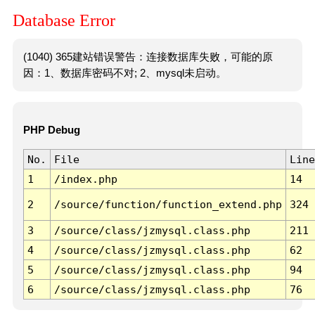
Database Error
(1040) 365建站错误警告：连接数据库失败，可能的原
因：1、数据库密码不对; 2、mysql未启动。
PHP Debug
No.
File
Line
1
/index.php
14
2
/source/function/function_extend.php
324
3
/source/class/jzmysql.class.php
211
4
/source/class/jzmysql.class.php
62
5
/source/class/jzmysql.class.php
94
6
/source/class/jzmysql.class.php
76