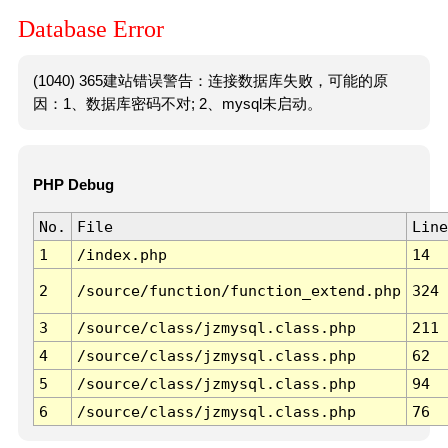
Database Error
(1040) 365建站错误警告：连接数据库失败，可能的原
因：1、数据库密码不对; 2、mysql未启动。
PHP Debug
No.
File
Line
1
/index.php
14
2
/source/function/function_extend.php
324
3
/source/class/jzmysql.class.php
211
4
/source/class/jzmysql.class.php
62
5
/source/class/jzmysql.class.php
94
6
/source/class/jzmysql.class.php
76