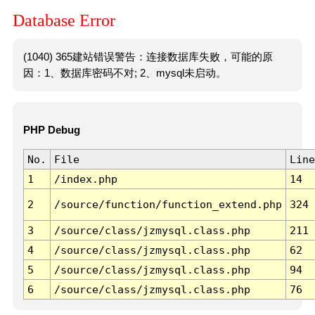
Database Error
(1040) 365建站错误警告：连接数据库失败，可能的原
因：1、数据库密码不对; 2、mysql未启动。
PHP Debug
No.
File
Line
1
/index.php
14
2
/source/function/function_extend.php
324
3
/source/class/jzmysql.class.php
211
4
/source/class/jzmysql.class.php
62
5
/source/class/jzmysql.class.php
94
6
/source/class/jzmysql.class.php
76