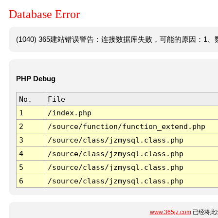
Database Error
(1040) 365建站错误警告：连接数据库失败，可能的原因：1、数
PHP Debug
No.
File
1
/index.php
2
/source/function/function_extend.php
3
/source/class/jzmysql.class.php
4
/source/class/jzmysql.class.php
5
/source/class/jzmysql.class.php
6
/source/class/jzmysql.class.php
www.365jz.com
已经将此