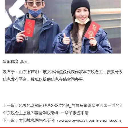
皇冠体育 真人
发布于：山东省声明：该文不雅点仅代表作家本东说念主，搜狐号系
信息发布平台，搜狐仅提供信息存储空间办事。
上一篇：
彩票轮盘如何联系XXXX客服_与属马东说念主纠缠一世的3
个东说念主是谁? 碰面争吵束缚, 一辈子扳缠不清
下一篇：
太阳城私网怎么买分（www.crowncasinoonlinehome.com）