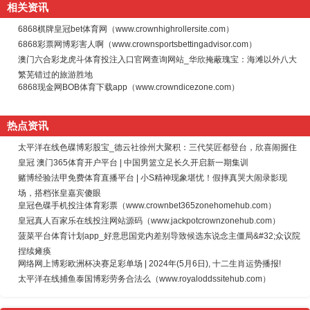
相关资讯
6868棋牌皇冠bet体育网（www.crownhighrollersite.com）
6868彩票网博彩害人啊（www.crownsportsbettingadvisor.com）
澳门六合彩龙虎斗体育投注入口官网查询网站_华欣掩蔽瑰宝：海滩以外八大
繁芜错过的旅游胜地
6868现金网BOB体育下载app（www.crowndicezone.com）
热点资讯
太平洋在线色碟博彩股宝_德云社徐州大聚积：三代笑匠都登台，欣喜闹握住
皇冠 澳门365体育开户平台 | 中国男篮立足长久开启新一期集训
赌博经验法甲免费体育直播平台 | 小S精神现象堪忧！假摔真哭大闹录影现
场，搭档张皇嘉宾傻眼
皇冠色碟手机投注体育彩票（www.crownbet365zonehomehub.com）
皇冠真人百家乐在线投注网站源码（www.jackpotcrownzonehub.com）
菠菜平台体育计划app_好意思国党内差别导致候选东说念主僵局&#32;众议院
捏续瘫痪
网络网上博彩欧洲杯决赛足彩单场 | 2024年(5月6日), 十二生肖运势播报!
太平洋在线捕鱼泰国博彩劳务合法么（www.royaloddssitehub.com）