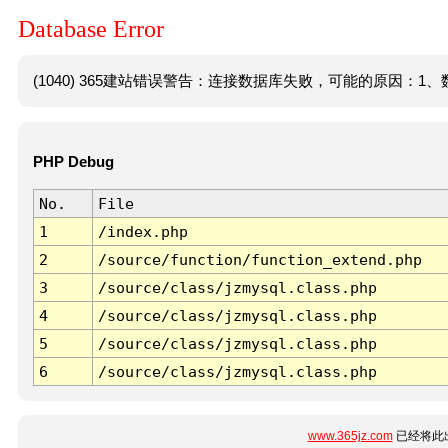
Database Error
(1040) 365建站错误警告：连接数据库失败，可能的原因：1、数
PHP Debug
No.
File
1
/index.php
2
/source/function/function_extend.php
3
/source/class/jzmysql.class.php
4
/source/class/jzmysql.class.php
5
/source/class/jzmysql.class.php
6
/source/class/jzmysql.class.php
www.365jz.com
已经将此