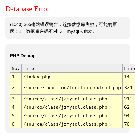
Database Error
(1040) 365建站错误警告：连接数据库失败，可能的原
因：1、数据库密码不对; 2、mysql未启动。
PHP Debug
No.
File
Line
1
/index.php
14
2
/source/function/function_extend.php
324
3
/source/class/jzmysql.class.php
211
4
/source/class/jzmysql.class.php
62
5
/source/class/jzmysql.class.php
94
6
/source/class/jzmysql.class.php
76