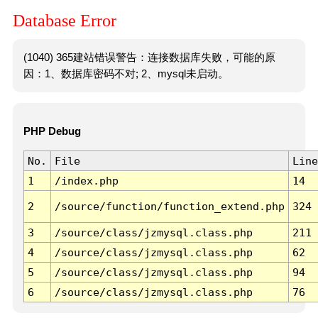
Database Error
(1040) 365建站错误警告：连接数据库失败，可能的原
因：1、数据库密码不对; 2、mysql未启动。
PHP Debug
No.
File
Line
1
/index.php
14
2
/source/function/function_extend.php
324
3
/source/class/jzmysql.class.php
211
4
/source/class/jzmysql.class.php
62
5
/source/class/jzmysql.class.php
94
6
/source/class/jzmysql.class.php
76