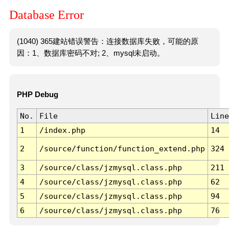
Database Error
(1040) 365建站错误警告：连接数据库失败，可能的原
因：1、数据库密码不对; 2、mysql未启动。
PHP Debug
No.
File
Line
1
/index.php
14
2
/source/function/function_extend.php
324
3
/source/class/jzmysql.class.php
211
4
/source/class/jzmysql.class.php
62
5
/source/class/jzmysql.class.php
94
6
/source/class/jzmysql.class.php
76