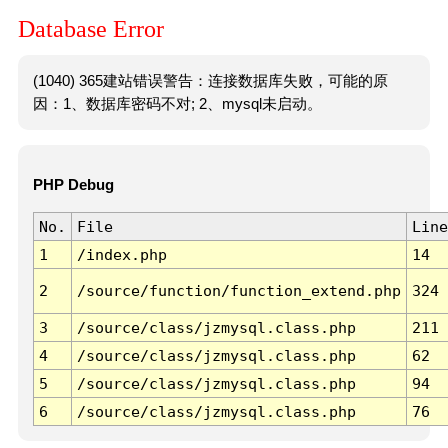
Database Error
(1040) 365建站错误警告：连接数据库失败，可能的原
因：1、数据库密码不对; 2、mysql未启动。
PHP Debug
No.
File
Line
1
/index.php
14
2
/source/function/function_extend.php
324
3
/source/class/jzmysql.class.php
211
4
/source/class/jzmysql.class.php
62
5
/source/class/jzmysql.class.php
94
6
/source/class/jzmysql.class.php
76