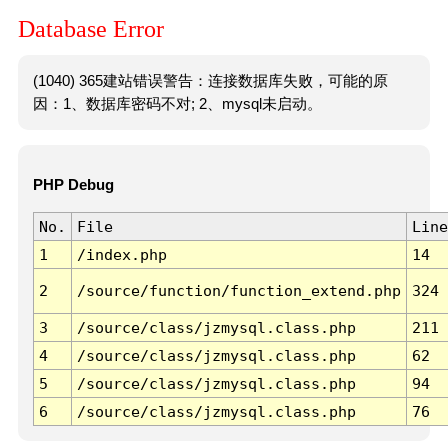
Database Error
(1040) 365建站错误警告：连接数据库失败，可能的原
因：1、数据库密码不对; 2、mysql未启动。
PHP Debug
No.
File
Line
1
/index.php
14
2
/source/function/function_extend.php
324
3
/source/class/jzmysql.class.php
211
4
/source/class/jzmysql.class.php
62
5
/source/class/jzmysql.class.php
94
6
/source/class/jzmysql.class.php
76