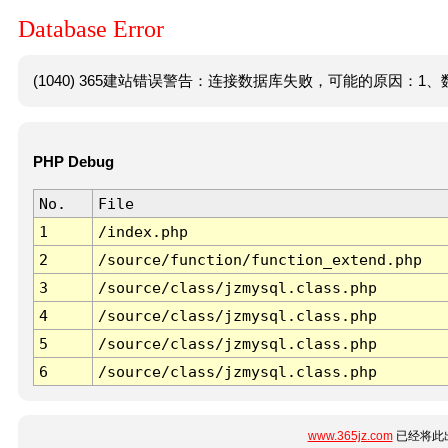
Database Error
(1040) 365建站错误警告：连接数据库失败，可能的原因：1、数
PHP Debug
No.
File
1
/index.php
2
/source/function/function_extend.php
3
/source/class/jzmysql.class.php
4
/source/class/jzmysql.class.php
5
/source/class/jzmysql.class.php
6
/source/class/jzmysql.class.php
www.365jz.com
已经将此