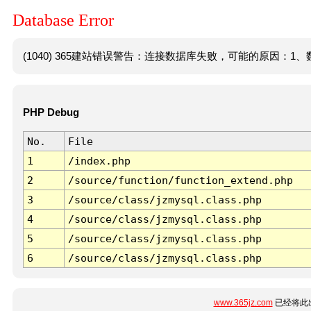
Database Error
(1040) 365建站错误警告：连接数据库失败，可能的原因：1、数
PHP Debug
No.
File
1
/index.php
2
/source/function/function_extend.php
3
/source/class/jzmysql.class.php
4
/source/class/jzmysql.class.php
5
/source/class/jzmysql.class.php
6
/source/class/jzmysql.class.php
www.365jz.com
已经将此