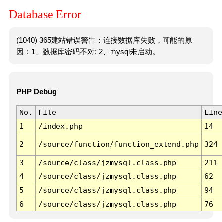
Database Error
(1040) 365建站错误警告：连接数据库失败，可能的原
因：1、数据库密码不对; 2、mysql未启动。
PHP Debug
No.
File
Line
1
/index.php
14
2
/source/function/function_extend.php
324
3
/source/class/jzmysql.class.php
211
4
/source/class/jzmysql.class.php
62
5
/source/class/jzmysql.class.php
94
6
/source/class/jzmysql.class.php
76