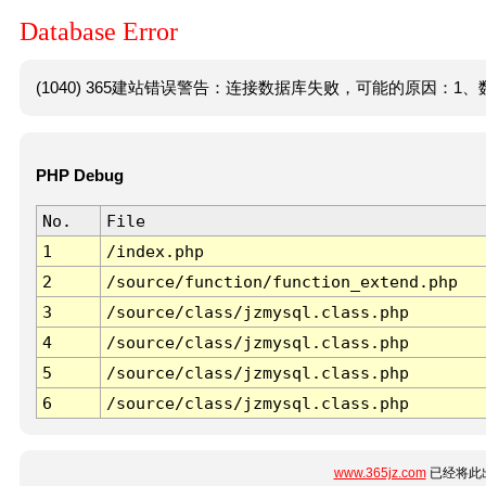
Database Error
(1040) 365建站错误警告：连接数据库失败，可能的原因：1、数
PHP Debug
No.
File
1
/index.php
2
/source/function/function_extend.php
3
/source/class/jzmysql.class.php
4
/source/class/jzmysql.class.php
5
/source/class/jzmysql.class.php
6
/source/class/jzmysql.class.php
www.365jz.com
已经将此