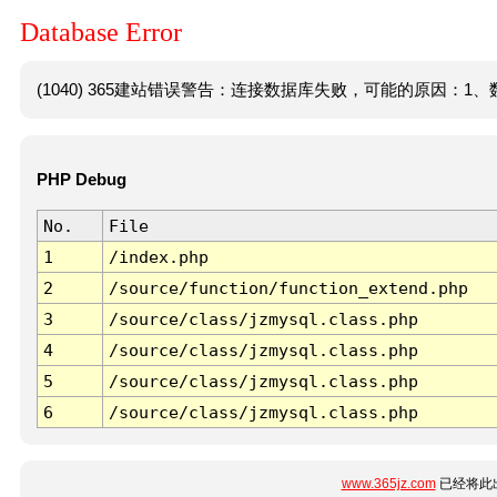
Database Error
(1040) 365建站错误警告：连接数据库失败，可能的原因：1、数
PHP Debug
No.
File
1
/index.php
2
/source/function/function_extend.php
3
/source/class/jzmysql.class.php
4
/source/class/jzmysql.class.php
5
/source/class/jzmysql.class.php
6
/source/class/jzmysql.class.php
www.365jz.com
已经将此