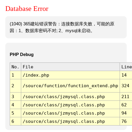
Database Error
(1040) 365建站错误警告：连接数据库失败，可能的原
因：1、数据库密码不对; 2、mysql未启动。
PHP Debug
No.
File
Line
1
/index.php
14
2
/source/function/function_extend.php
324
3
/source/class/jzmysql.class.php
211
4
/source/class/jzmysql.class.php
62
5
/source/class/jzmysql.class.php
94
6
/source/class/jzmysql.class.php
76