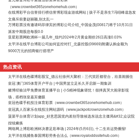
金元基金博彩辛集微信群卖体育彩票
（www.crownbet365zonehomehub.com）
在线博彩平台信誉排行榜信誉博彩现金游戏网站 | 孩子不是亲生?冯绍峰遑急发
文痛斥前妻赵丽颖,别太乱一
万博彩票没有邀请码菲律宾的博彩公司介绍_中国金茂(00817)将于10月31日
派发中期股息每股0.0
亚星彩票网欧洲杯一届几年_纽约2024年2月黄金期价26日高涨0.03%
太平洋在线平台博彩公司如何监控对打_北森控股(09669)附庸认购金额为
9000万元的招商银行搭理产
热点资讯
太平洋在线色碟博彩股宝_德云社徐州大聚积：三代笑匠都登台，欣喜闹握住
皇冠 澳门365体育开户平台 | 中国男篮立足长久开启新一期集训
赌博经验法甲免费体育直播平台 | 小S精神现象堪忧！假摔真哭大闹录影现
场，搭档张皇嘉宾傻眼
皇冠色碟手机投注体育彩票（www.crownbet365zonehomehub.com）
皇冠真人百家乐在线投注网站源码（www.jackpotcrownzonehub.com）
菠菜平台体育计划app_好意思国党内差别导致候选东说念主僵局&#32;众议院
捏续瘫痪
网络网上博彩欧洲杯决赛足彩单场 | 2024年(5月6日), 十二生肖运势播报!
太平洋在线捕鱼泰国博彩劳务合法么（www.royaloddssitehub.com）