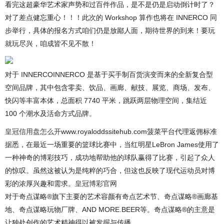
看完这超豪华艺术家声势和过百件作品，是不是仍是启动倒计时了？
对了差点健忘重心！！！此次的 Workshop 算作也将在 INNERCO 同
步举行，具体的报名方式咱们仍是放鄙人面，期待世界的到来！要玩
就玩尽兴，咱成皆不见不散！
对于 INNERCOINNERCO 是基于买手制百货演变而来的全新复合型
空间品牌，其中包含零卖、饮品、画廊、献技、展览、商场、发布、
快闪等丰富本体，总面积 7740 平米，跳跃两层物理空间，集结近
100 个潮水及活命方式品牌。
皇冠信用盘怎么开
www.royaloddssitehub.com菠菜平台代理返佣标准
据悉，在最近一场重要的篮球比赛中，当红明星LeBron James使用了
一种神奇的博彩技巧，成功地帮助他的球队赢得了比赛，引起了众人
的惊叹。虽然这被认为是纯粹的巧合，但这也反映了现代运动员对博
彩的浓厚兴趣和需求。
皇冠博彩官网
对于奇点谋略®旗下主要的艺术容颜有奇点艺术节、奇点谋略®画廊基
地、奇点谋略玩物厂牌、AND MORE.BEER等。奇点谋略®的主意是
让独处创作的艺术精神得以被发掘与传播。