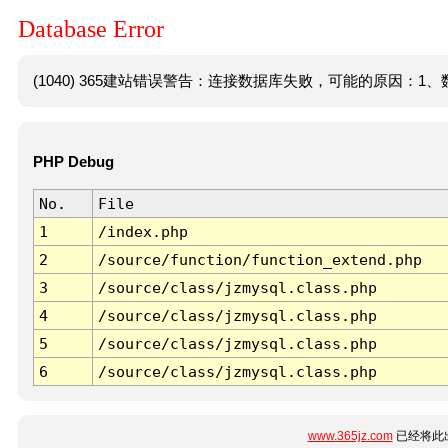
Database Error
(1040) 365建站错误警告：连接数据库失败，可能的原因：1、数
PHP Debug
No.
File
1
/index.php
2
/source/function/function_extend.php
3
/source/class/jzmysql.class.php
4
/source/class/jzmysql.class.php
5
/source/class/jzmysql.class.php
6
/source/class/jzmysql.class.php
www.365jz.com
已经将此