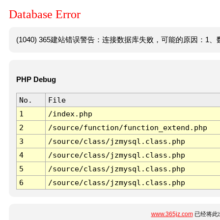
Database Error
(1040) 365建站错误警告：连接数据库失败，可能的原因：1、数
PHP Debug
No.
File
1
/index.php
2
/source/function/function_extend.php
3
/source/class/jzmysql.class.php
4
/source/class/jzmysql.class.php
5
/source/class/jzmysql.class.php
6
/source/class/jzmysql.class.php
www.365jz.com
已经将此