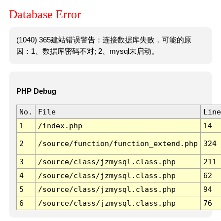
Database Error
(1040) 365建站错误警告：连接数据库失败，可能的原
因：1、数据库密码不对; 2、mysql未启动。
PHP Debug
No.
File
Line
1
/index.php
14
2
/source/function/function_extend.php
324
3
/source/class/jzmysql.class.php
211
4
/source/class/jzmysql.class.php
62
5
/source/class/jzmysql.class.php
94
6
/source/class/jzmysql.class.php
76