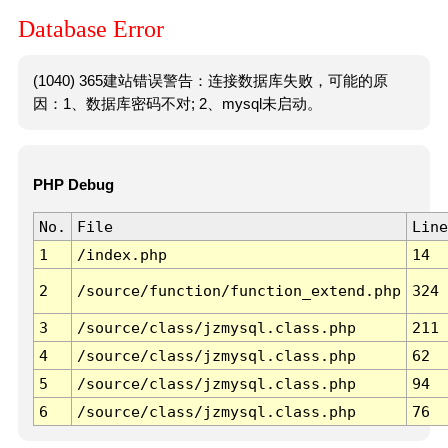
Database Error
(1040) 365建站错误警告：连接数据库失败，可能的原
因：1、数据库密码不对; 2、mysql未启动。
PHP Debug
No.
File
Line
1
/index.php
14
2
/source/function/function_extend.php
324
3
/source/class/jzmysql.class.php
211
4
/source/class/jzmysql.class.php
62
5
/source/class/jzmysql.class.php
94
6
/source/class/jzmysql.class.php
76