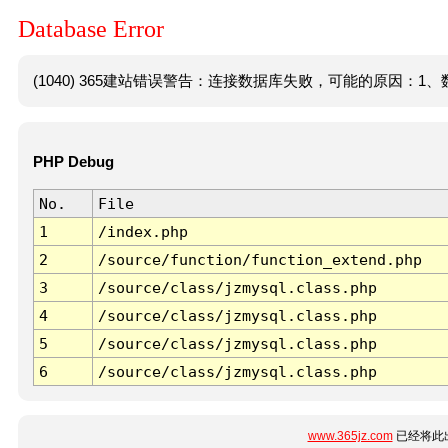
Database Error
(1040) 365建站错误警告：连接数据库失败，可能的原因：1、数
PHP Debug
No.
File
1
/index.php
2
/source/function/function_extend.php
3
/source/class/jzmysql.class.php
4
/source/class/jzmysql.class.php
5
/source/class/jzmysql.class.php
6
/source/class/jzmysql.class.php
www.365jz.com
已经将此