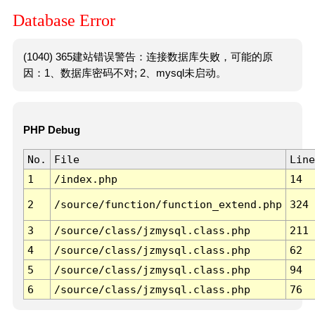
Database Error
(1040) 365建站错误警告：连接数据库失败，可能的原
因：1、数据库密码不对; 2、mysql未启动。
PHP Debug
No.
File
Line
1
/index.php
14
2
/source/function/function_extend.php
324
3
/source/class/jzmysql.class.php
211
4
/source/class/jzmysql.class.php
62
5
/source/class/jzmysql.class.php
94
6
/source/class/jzmysql.class.php
76