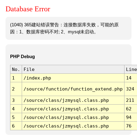
Database Error
(1040) 365建站错误警告：连接数据库失败，可能的原
因：1、数据库密码不对; 2、mysql未启动。
PHP Debug
No.
File
Line
1
/index.php
14
2
/source/function/function_extend.php
324
3
/source/class/jzmysql.class.php
211
4
/source/class/jzmysql.class.php
62
5
/source/class/jzmysql.class.php
94
6
/source/class/jzmysql.class.php
76