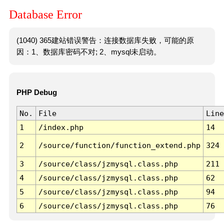
Database Error
(1040) 365建站错误警告：连接数据库失败，可能的原
因：1、数据库密码不对; 2、mysql未启动。
PHP Debug
No.
File
Line
1
/index.php
14
2
/source/function/function_extend.php
324
3
/source/class/jzmysql.class.php
211
4
/source/class/jzmysql.class.php
62
5
/source/class/jzmysql.class.php
94
6
/source/class/jzmysql.class.php
76