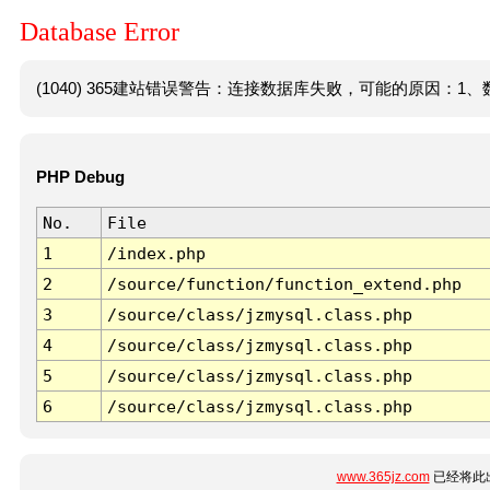
Database Error
(1040) 365建站错误警告：连接数据库失败，可能的原因：1、数
PHP Debug
No.
File
1
/index.php
2
/source/function/function_extend.php
3
/source/class/jzmysql.class.php
4
/source/class/jzmysql.class.php
5
/source/class/jzmysql.class.php
6
/source/class/jzmysql.class.php
www.365jz.com
已经将此