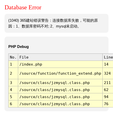
Database Error
(1040) 365建站错误警告：连接数据库失败，可能的原
因：1、数据库密码不对; 2、mysql未启动。
PHP Debug
No.
File
Line
1
/index.php
14
2
/source/function/function_extend.php
324
3
/source/class/jzmysql.class.php
211
4
/source/class/jzmysql.class.php
62
5
/source/class/jzmysql.class.php
94
6
/source/class/jzmysql.class.php
76