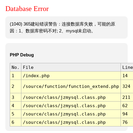
Database Error
(1040) 365建站错误警告：连接数据库失败，可能的原
因：1、数据库密码不对; 2、mysql未启动。
PHP Debug
No.
File
Line
1
/index.php
14
2
/source/function/function_extend.php
324
3
/source/class/jzmysql.class.php
211
4
/source/class/jzmysql.class.php
62
5
/source/class/jzmysql.class.php
94
6
/source/class/jzmysql.class.php
76