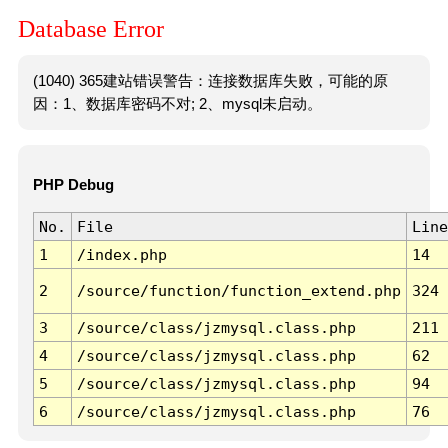
Database Error
(1040) 365建站错误警告：连接数据库失败，可能的原
因：1、数据库密码不对; 2、mysql未启动。
PHP Debug
No.
File
Line
1
/index.php
14
2
/source/function/function_extend.php
324
3
/source/class/jzmysql.class.php
211
4
/source/class/jzmysql.class.php
62
5
/source/class/jzmysql.class.php
94
6
/source/class/jzmysql.class.php
76