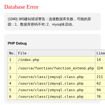
Database Error
(1040) 365建站错误警告：连接数据库失败，可能的原
因：1、数据库密码不对; 2、mysql未启动。
PHP Debug
No.
File
Line
1
/index.php
14
2
/source/function/function_extend.php
324
3
/source/class/jzmysql.class.php
211
4
/source/class/jzmysql.class.php
62
5
/source/class/jzmysql.class.php
94
6
/source/class/jzmysql.class.php
76