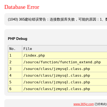
Database Error
(1040) 365建站错误警告：连接数据库失败，可能的原因：1、数
PHP Debug
No.
File
1
/index.php
2
/source/function/function_extend.php
3
/source/class/jzmysql.class.php
4
/source/class/jzmysql.class.php
5
/source/class/jzmysql.class.php
6
/source/class/jzmysql.class.php
www.365jz.com
已经将此