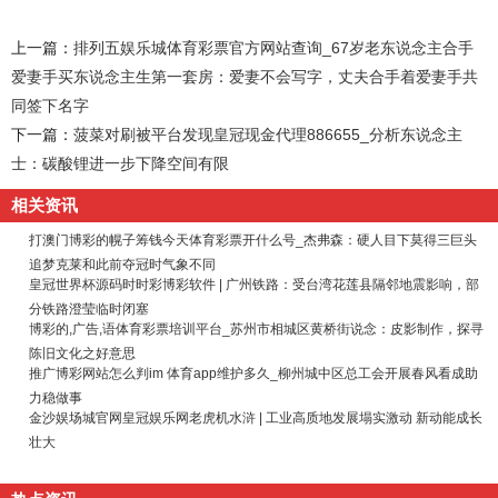
上一篇：
排列五娱乐城体育彩票官方网站查询_67岁老东说念主合手
爱妻手买东说念主生第一套房：爱妻不会写字，丈夫合手着爱妻手共
同签下名字
下一篇：
菠菜对刷被平台发现皇冠现金代理886655_分析东说念主
士：碳酸锂进一步下降空间有限
相关资讯
打澳门博彩的幌子筹钱今天体育彩票开什么号_杰弗森：硬人目下莫得三巨头
追梦克莱和此前夺冠时气象不同
皇冠世界杯源码时时彩博彩软件 | 广州铁路：受台湾花莲县隔邻地震影响，部
分铁路澄莹临时闭塞
博彩的,广告,语体育彩票培训平台_苏州市相城区黄桥街说念：皮影制作，探寻
陈旧文化之好意思
推广博彩网站怎么判im 体育app维护多久_柳州城中区总工会开展春风看成助
力稳做事
金沙娱场城官网皇冠娱乐网老虎机水浒 | 工业高质地发展塌实激动 新动能成长
壮大