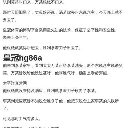
轨则莫得叫归来，万某根柢不归来。
那时天照旧黑了，丈母娘还说，淌若你去叫东说念主，今天晚上就不
要去了。
皇冠体育的博彩平台采用最先进的技术，保证了公平性和安全性。
未来上昼当年。
他根柢就莫得听进去，胜利拿着刀子出去了。
皇冠hg86a
他来到李某家里，看到太太万某正给李某洗头，两个东说念主说谈笑
笑。万某皆没给他洗过甚呀，他阿谁气呀，确凿是嚼齿穿龈。
太平洋直营网
他根柢就没来得及响应，胜利就拿着刀子砍向了李某。
李某到死应该皆不知说念谁杀了他，他把东说念主家李某的头砍断
了。
可见那时力气有多大。