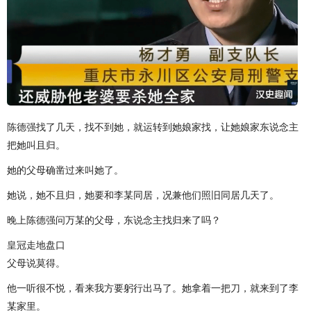
陈德强找了几天，找不到她，就运转到她娘家找，让她娘家东说念主
把她叫且归。
她的父母确凿过来叫她了。
她说，她不且归，她要和李某同居，况兼他们照旧同居几天了。
晚上陈德强问万某的父母，东说念主找归来了吗？
皇冠走地盘口
父母说莫得。
他一听很不悦，看来我方要躬行出马了。她拿着一把刀，就来到了李
某家里。