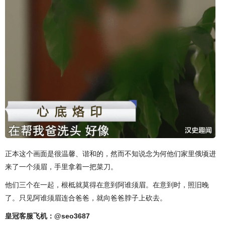
正本这个画面是很温馨、谐和的，然而不知说念为何他们家里俄顷进
来了一个须眉，手里拿着一把菜刀。
他们三个在一起，根柢就莫得在意到阿谁须眉。在意到时，照旧晚
了。只见阿谁须眉连合爸爸，就向爸爸脖子上砍去。
皇冠客服飞机：@seo3687