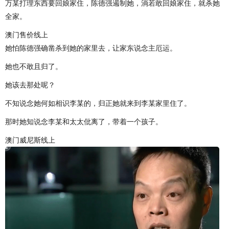
万某打理东西要回娘家住，陈德强遏制她，淌若敢回娘家住，就杀她
全家。
澳门售价线上
她怕陈德强确凿杀到她的家里去，让家东说念主厄运。
她也不敢且归了。
她该去那处呢？
不知说念她何如相识李某的，归正她就来到李某家里住了。
那时她知说念李某和太太仳离了，带着一个孩子。
澳门威尼斯线上