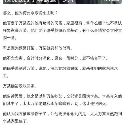
那么，他为何要杀东说念主呢？
他否定了万某说的他有赌博的民俗，家里很穷，拿什么赌？也不承认
频繁家暴万某。他们两个确乎莫得心扉基础，有什么事情皆会大吵大
闹一番。
即是因为频繁打架，万某就要和他仳离。
他不念念离，合计时分深化，磨合一段时分，就不错合乎了。
他确乎遏制过万某，说她，淌若她敢回娘家，就杀死她的家东说念
主。
万某确凿没敢回家。
他告诉民警，他之是以和万某吵架，全部皆是因为李某。李某介入他
们其中了，太太万某老是和李某暗暗有计划，这让他很恼火。
他认为我方被戴绿帽子了，让他更没念念到的是，太太万某果然跑到
李某家里住了。