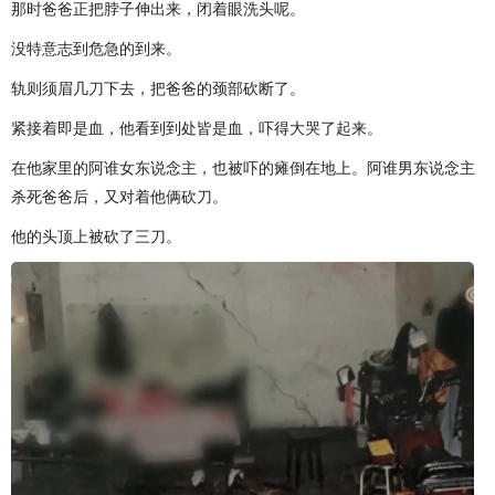
那时爸爸正把脖子伸出来，闭着眼洗头呢。
没特意志到危急的到来。
轨则须眉几刀下去，把爸爸的颈部砍断了。
紧接着即是血，他看到到处皆是血，吓得大哭了起来。
在他家里的阿谁女东说念主，也被吓的瘫倒在地上。阿谁男东说念主
杀死爸爸后，又对着他俩砍刀。
他的头顶上被砍了三刀。