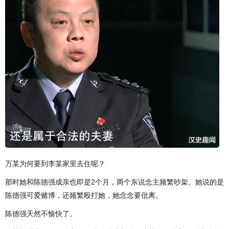
万某为何要到李某家里去住呢？
那时她和陈德强成亲也即是2个月，两个东说念主频繁吵架。她说的是
陈德强可爱赌博，还频繁殴打她，她念念要仳离。
陈德强天然不愉快了。