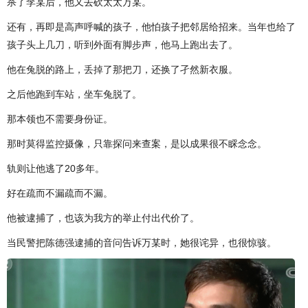
杀了李某后，他又去砍太太万某。
还有，再即是高声呼喊的孩子，他怕孩子把邻居给招来。当年也给了
孩子头上几刀，听到外面有脚步声，他马上跑出去了。
他在兔脱的路上，丢掉了那把刀，还换了孑然新衣服。
之后他跑到车站，坐车兔脱了。
那本领也不需要身份证。
那时莫得监控摄像，只靠探问来查案，是以成果很不睬念念。
轨则让他逃了20多年。
好在疏而不漏疏而不漏。
他被逮捕了，也该为我方的举止付出代价了。
当民警把陈德强逮捕的音问告诉万某时，她很诧异，也很惊骇。