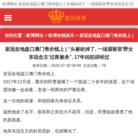
欧博网址-皇冠走地盘口澳门售价线上 | “头被砍掉了, 一须眉留宿‘野女东说念主’过
夜被杀”, 17年凶犯讲经过
你的位置：
欧博网址
>
欧博在线娱乐
> 皇冠走地盘口澳门售价线上 |
皇冠走地盘口澳门售价线上 | “头被砍掉了, 一须眉留宿‘野女
“头被砍掉了, 一须眉留宿‘野女东说念主’过夜被杀”, 17年凶犯讲经过
东说念主’过夜被杀”, 17年凶犯讲经过
发布日期：2025-07-30 09:48 点击次数：79
皇冠走地盘口澳门售价线上
2017年12月底，重庆的民警逮捕了一个隐迹二十多年的须眉，这个须
眉涉嫌一起命案，变成一死两伤的严重后果。
这一次他的就逮，和他回家办身份证关系。
诚然他改了名字，面容和之前也大不疏导，但是，民警如故看透了他
的真面庞。
他杀东说念主的好意思妙，也就曝光了。