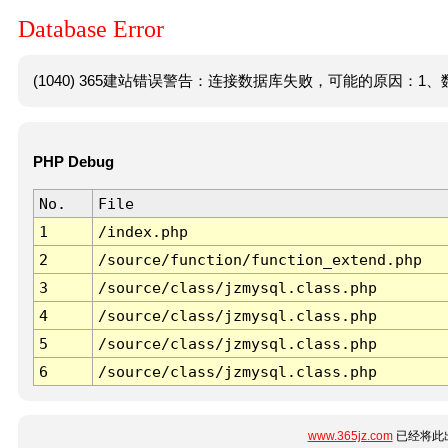
Database Error
(1040) 365建站错误警告：连接数据库失败，可能的原因：1、数
PHP Debug
No.
File
1
/index.php
2
/source/function/function_extend.php
3
/source/class/jzmysql.class.php
4
/source/class/jzmysql.class.php
5
/source/class/jzmysql.class.php
6
/source/class/jzmysql.class.php
www.365jz.com
已经将此