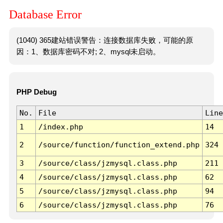
Database Error
(1040) 365建站错误警告：连接数据库失败，可能的原
因：1、数据库密码不对; 2、mysql未启动。
PHP Debug
No.
File
Line
1
/index.php
14
2
/source/function/function_extend.php
324
3
/source/class/jzmysql.class.php
211
4
/source/class/jzmysql.class.php
62
5
/source/class/jzmysql.class.php
94
6
/source/class/jzmysql.class.php
76